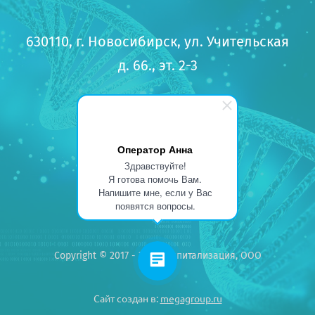
630110, г. Новосибирск, ул. Учительская
д. 66., эт. 2-3
Телефон:
+7 (383) 209-31-31
Оператор Анна
Email:
hospitalisation@yandex.ru
Здравствуйте!
Я готова помочь Вам.
Напишите мне, если у Вас
появятся вопросы.
Copyright © 2017 - 2026 Госпитализация, ООО
Сайт создан в:
megagroup.ru